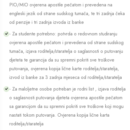
PIO/MIO ovjerena apostile pečatom i prevedena na
engleski jezik od strane sudskog tumača, te tri zadnja čeka
od penzije i tri zadnja izvoda iz banke
- Za studente potrebno: potvrda o redovnom studiranju
ovjerena apostile pečatom i prevedena od strane sudskog
tumača, izjava roditelja/staratelja o saglasnosti o putovanju
djeteta te garancija da su spremni pokriti sve troškove
putovanja, ovjerena kopija lične karte roditelja/staratelja,
izvod iz banke za 3 zadnja mjeseca od roditelja/staratelja
- Za maloljetne osobe potreban je rodni list , izjava roditelja
o saglasnosti putovanja djeteta ovjerena apostile pečatom
sa garancijom da su spremni pokriti sve troškove koji mogu
nastati tokom putovanja. Ovjerena kopija lične karta
roditelja/staratelja