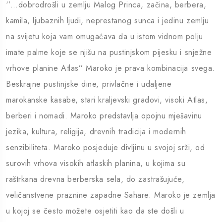
‘’…dobrodrošli u zemlju Malog Princa, začina, berbera,
kamila, ljubaznih ljudi, neprestanog sunca i jedinu zemlju
na svijetu koja vam omugaćava da u istom vidnom polju
imate palme koje se njišu na pustinjskom pijesku i snježne
vrhove planine Atlas’’ Maroko je prava kombinacija svega.
Beskrajne pustinjske dine, privlačne i udaljene
marokanske kasabe, stari kraljevski gradovi, visoki Atlas,
berberi i nomadi. Maroko predstavlja opojnu mješavinu
jezika, kultura, religija, drevnih tradicija i modernih
senzibiliteta. Maroko posjeduje divljinu u svojoj srži, od
surovih vrhova visokih atlaskih planina, u kojima su
raštrkana drevna berberska sela, do zastrašujuće,
veličanstvene praznine zapadne Sahare. Maroko je zemlja
u kojoj se često možete osjetiti kao da ste došli u