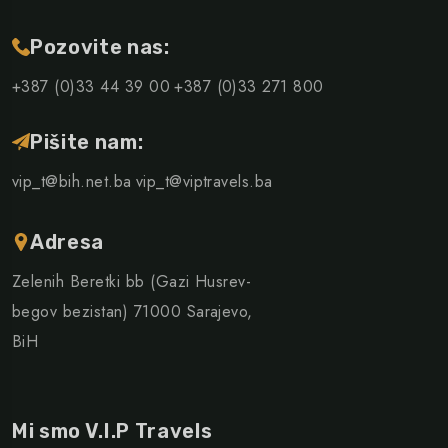
Pozovite nas:
+387 (0)33 44 39 00
+387 (0)33 271 800
Pišite nam:
vip_t@bih.net.ba
vip_t@viptravels.ba
Adresa
Zelenih Beretki bb (Gazi Husrev-
begov bezistan) 71000 Sarajevo,
BiH
Mi smo V.I.P Travels