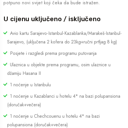
potpuno novi svijet koji čeka da bude istražen.
U cijenu uključeno / isključeno
• Avio kartu Sarajevo-Istanbul-Kazablanka/Marakeš-Istanbul-
Sarajevo, (uključena 2 kofera do 23kg+ručni prtljag 8 kg)
• Posjete i razgledi prema programu putovanja
• Ulaznica u objekte prema programu, osim ulaznice u
džamiju Hasana II
• 1 noćenje u Istanbulu
• 1 noćenje u Kazablanci u hotelu 4* na bazi polupansiona
(doručak+večera)
• 1 noćenje u Chechcouenu u hotelu 4* na bazi
polupansiona (doručak+večera)