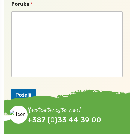
Poruka
*
Pošalji
Kontaktirajte nas!
+387 (0)33 44 39 00