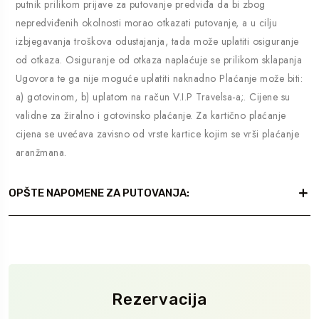
putnik prilikom prijave za putovanje predviđa da bi zbog
nepredviđenih okolnosti morao otkazati putovanje, a u cilju
izbjegavanja troškova odustajanja, tada može uplatiti osiguranje
od otkaza. Osiguranje od otkaza naplaćuje se prilikom sklapanja
Ugovora te ga nije moguće uplatiti naknadno Plaćanje može biti:
a) gotovinom, b) uplatom na račun V.I.P Travelsa-a;. Cijene su
validne za žiralno i gotovinsko plaćanje. Za kartično plaćanje
cijena se uvećava zavisno od vrste kartice kojim se vrši plaćanje
aranžmana.
OPŠTE NAPOMENE ZA PUTOVANJA:
Rezervacija